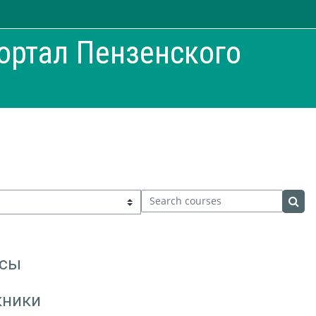
ортал Пензенского
Search courses
Sear
рсы
кники