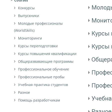
Courses
Молоды
Конкурсы
Выпускники
Монит
Молодые профессионалы
(WorldSkills)
Курсы 
Мониторинги
Курсы
Курсы переподготовки
Курсы повышения квалификации
Общер
Общеразвавающие программы
Профессиональное обучение
Профес
Профессиональные пробы
Профе
Учебная практика студентов
Разное
Учебна
Помощь разработчикам
Разное