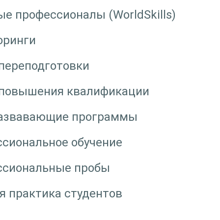
е профессионалы (WorldSkills)
оринги
переподготовки
 повышения квалификации
азвавающие программы
сиональное обучение
ссиональные пробы
я практика студентов