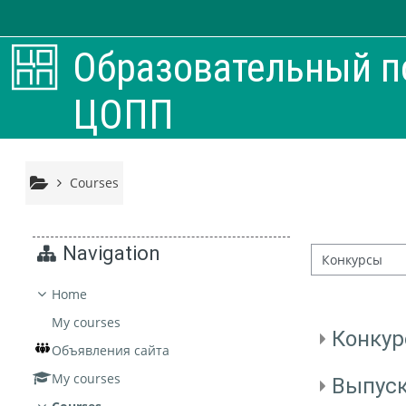
Skip to main content
Образовательный п
ЦОПП
Courses
Navigation
Course categories
Home
My courses
Конку
Объявления сайта
My courses
Выпус